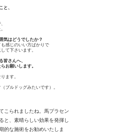
こと、
？
で、
た。
囲気はどうでしたか？
ても感じのいい方ばかりで
返して下さいます。
る皆さんへ、
たらお願いします。
なります。
す（ブルドッグみたいです）。
てこられましたね。馬プラセン
ると、素晴らしい効果を発揮し
期的な施術をお勧めいたしま