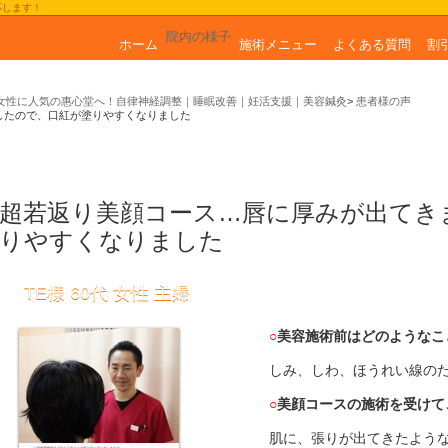
応します！
院内の様子
ホーム
施術メニュー
よくある質問
割
女性に人気の惠心堂へ！自律神経調整｜睡眠改善｜妊活支援｜美容鍼灸
患者様の声
したので、口紅が塗りやすくなりました
超若返り美顔コース…唇に厚みが出てき
りやすくなりました
TE様 60代 女性 主婦
○
美容施術前はどのようなこ
しみ、しわ、ほうれい線の
○
美顔コースの施術を受けて
肌に、張りが出てきたよう