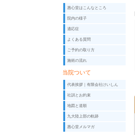
惠心堂はこんなところ
院内の様子
適応症
よくある質問
ご予約の取り方
施術の流れ
当院ついて
代表挨拶｜有限会社けいしん
社訓とお約束
地図と道順
九大陸上部の軌跡
惠心堂メルマガ