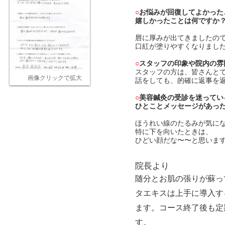
○
お悩みが回復してよかった
嬉しかったことは何ですか
唇に厚みが出てきましたの
口紅が塗りやすくなりまし
○
スタッフの印象や院内の雰
スタッフの方は、皆さんと
画像クリックで拡大
話をしても、的確に返事を
○
美容
鍼灸の受診を迷ってい
ひとことメッセージがあっ
ほうれい線のたるみが気に
特に下を向いたときは、
ひどい顔だな〜〜と思いま
院長より
随分とお肌の張りが蘇っ
タエキスは上手に導入す
ます。コース終了後も定
す。