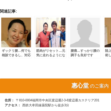
関連記事:
ギックリ腰…何でも
筋肉がリセット…元
腰痛…すっかり腰の
陸
相談できるし、対応
気に走れるようにな
調子も良好です
術
していただけて嬉し
りました！
っ
いです!!
惠心堂
のご案内
住所：
〒810-0004福岡市中央区渡辺通2-3-8渡辺通カステリア201
アクセス：
西鉄大牟田線薬院駅から徒歩3分