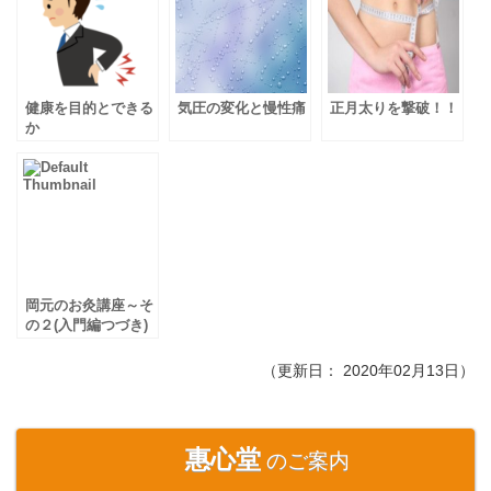
健康を目的とできる
気圧の変化と慢性痛
正月太りを撃破！！
か
岡元のお灸講座～そ
の２(入門編つづき)
（更新日：
2020年02月13日
）
惠心堂
のご案内