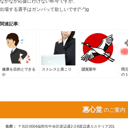
なかなか応援に行けない昨今ですが、
出場する選手はガンバって欲しいです(^-^)g
関連記事:
健康を目的とできる
ストレスと肩こり
謹賀新年
岡
か
の１
惠心堂
のご案内
住所：
〒810-0004福岡市中央区渡辺通2-3-8渡辺通カステリア201