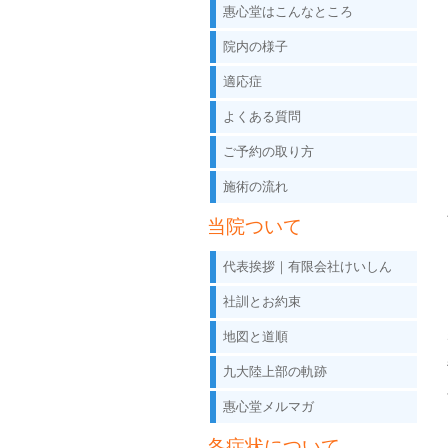
惠心堂はこんなところ
院内の様子
適応症
よくある質問
ご予約の取り方
施術の流れ
当院ついて
代表挨拶｜有限会社けいしん
社訓とお約束
地図と道順
九大陸上部の軌跡
惠心堂メルマガ
各症状について