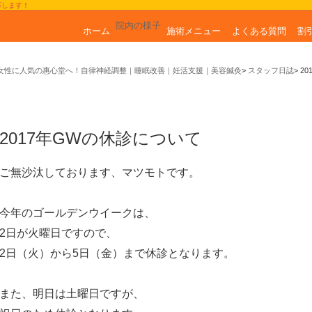
応します！
院内の様子
ホーム
施術メニュー
よくある質問
割
女性に人気の惠心堂へ！自律神経調整｜睡眠改善｜妊活支援｜美容鍼灸
スタッフ日誌
2
2017年GWの休診について
ご無沙汰しております、マツモトです。
今年のゴールデンウイークは、
2日が火曜日ですので、
2日（火）から5日（金）まで休診となります。
また、明日は土曜日ですが、